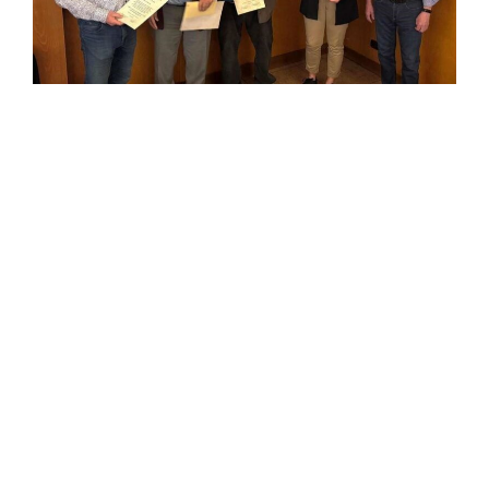
Dieter Schäfer (l.) ehrt Gründer Walter Damasky sowie
Werner Wilfling, Petra Reinhardt und dankt Rudi
Gerhardt. © Mollys
Der Carneval-Verein „Die Mollys“ hat einen neuen
Vorstand gewählt. Ein Gründungsmitglied
wurde für 70 Jahre Treue geehrt.
Pohlheim – Der Carneval-Verein „Die Mollys“ hat bei
seiner Jahreshauptversammlung im „Grünen Baum“
einen neuen Vorstand gewählt, wie aus einer
Mitteilung des Vereins hervorgeht. Vorsitzender
Dieter Schäfer trat nach zwei Amtszeiten nicht mehr
zur Wiederwahl an.
Als neuer Vorsitzender wurde Michael Hanschke