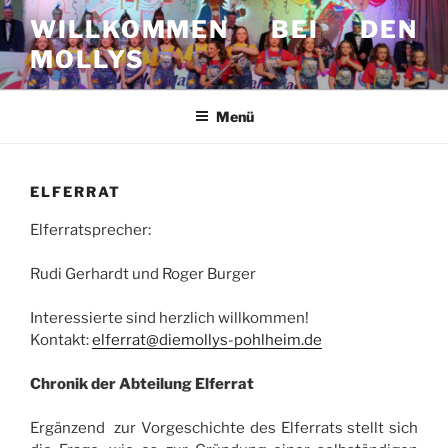
Zum
WILLKOMMEN BEI DEN
Inhalt
MOLLYS
springen
Menü
ELFERRAT
Elferratsprecher:
Rudi Gerhardt und Roger Burger
Interessierte sind herzlich willkommen!
Kontakt:
elferrat@diemollys-pohlheim.de
Chronik der Abteilung Elferrat
Ergänzend zur Vorgeschichte des Elferrats stellt sich